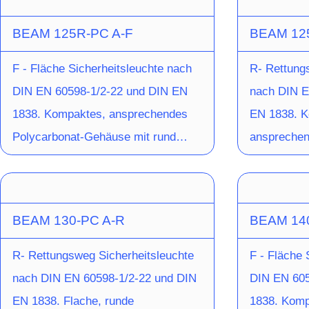
Innenbereich und Leuchteneinheit
Innenberei
einem Polycarbonat-Oberteil mit
Verschluss
BEAM 125R-PC A-F
BEAM 12
zur Installation im Aussenbereich
zur Install
quadratisch geformter Optikmulde.
Einrastmec
kann der Temperaturbereich sogar
kann der T
Schraubenloser Leuchten-
für Decken
F - Fläche Sicherheitsleuchte nach
R- Rettung
auf bis zu -35°C erweitert werden.
auf bis zu 
Verschluss durch
Hochleistu
DIN EN 60598-1/2-22 und DIN EN
nach DIN E
Die Leuchte ist mit 4x 3,5W-LED-
Die Leucht
Einrastmechanismus. Ausführung
Bereitschaf
1838. Kompaktes, ansprechendes
EN 1838. K
Leisten ausgestattet und leistet
Leisten aus
für Deckenaufbaumontage mit
gegossener
Polycarbonat-Gehäuse mit rund
ansprechen
1.160lm bei einer Lichtfarbe von
1.160lm bei
Hochleistungs-LED und gegossener
Flächenaus
geformter Optikmulde.
Gehäuse mi
4.000K.
4.000K.
Acryloptik. Die Optik für
kreisförmig
Schraubenloser Leuchten-
Optikmulde
Flächenausleuchtung ist
Verschluss durch
Leuchten-V
BEAM 130-PC A-R
BEAM 14
vormontiert, die Optik für
Einrastmechanismus. Ausführung
Einrastmec
Fluchtwegausleuchtung liegt bei.
für Deckenaufbaumontage mit einer
für Decken
R- Rettungsweg Sicherheitsleuchte
F - Fläche 
Hochleistungs-LED (Schaltungsart:
Hochleistu
nach DIN EN 60598-1/2-22 und DIN
DIN EN 605
Bereitschaftsschaltung) und
Bereitschaf
EN 1838. Flache, runde
1838. Komp