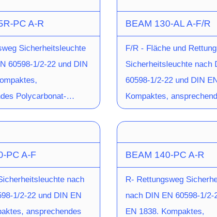
ch und Leuchteneinheit
Fluchtwegausleuchtung li
 durch
Leuchten-Verschluss dur
5R-PC A-R
BEAM 130-AL A-F/R
ation im Aussenbereich
Leuchte kann ausserde
hanismus. Ausführung
Einrastmechanismus. Au
emperaturbereich sogar
mit einem HALOX Beton-
aufbaumontage mit
für Deckenaufbaumontag
sweg Sicherheitsleuchte
F/R - Fläche und Rettun
-35°C erweitert werden.
Einbaugehäuse verbaut 
ngs-LED (Schaltungsart:
Hochleistungs-LED (Scha
N 60598-1/2-22 und DIN
Sicherheitsleuchte nach
e ist mit 4x 3,5W-LED-
(siehe Datenblatt).
tsschaltung) und
Bereitschaftsschaltung) 
ompaktes,
60598-1/2-22 und DIN EN
gestattet und leistet
 Acryloptik zur
gegossener Acryloptik zu
des Polycarbonat-
Kompaktes, ansprechen
 einer Lichtfarbe von
leuchtung durch
Fluchtwegausleuchtung d
t rund geformter
Gehäuse aus Aluminium
e Lichtlenkcharakteristik.
rechteckige Lichtlenkchar
. Schraubenloser
und rund geformter Opti
erschluss durch
Schraubenloser Leuchten
0-PC A-F
BEAM 140-PC A-R
hanismus. Ausführung
Verschluss durch
aufbaumontage mit einer
Einrastmechanismus. Au
Sicherheitsleuchte nach
R- Rettungsweg Sicherhe
ngs-LED (Schaltungsart:
für Deckenaufbaumontag
98-1/2-22 und DIN EN
nach DIN EN 60598-1/2-
tsschaltung) und
Hochleistungs-LED und 
aktes, ansprechendes
EN 1838. Kompaktes,