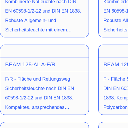
Kombinierte Notleuchte nach DIN
Kombiniert
EN 60598-1/2-22 und DIN EN 1838.
EN 60598-1
Robuste Allgemein- und
Robuste Al
Sicherheitsleuchte mit einem
Sicherheits
quadratischen Leuchtenkörper aus
Leuchtenkö
pulverbeschichtetem Aluminium-
pulverbesc
Druckguss in weiss oder graphitgrau
Druckguss 
BEAM 125-AL A-F/R
BEAM 12
und einer opalen Leuchtenhaube aus
und einer 
Polycarbonat. Die
Polycarbon
F/R - Fläche und Rettungsweg
F - Fläche 
Einzelbatterieleuchte kann auch mit
Einzelbatte
Sicherheitsleuchte nach DIN EN
DIN EN 605
einer Akkuheizung zur Erweiterung
einer Akku
60598-1/2-22 und DIN EN 1838.
1838. Komp
des Temperaturbereiches bis -20°C
des Temper
Kompaktes, ansprechendes
Polycarbon
ausgestattet werden. Im Set mit
ausgestatte
Gehäuse, bestehend aus einem
quadratisc
Versorgungseinheit zur Montage im
Versorgung
Aluminium-Druckguss-Unterteil und
Schraubenl