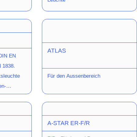
ATLAS
 DIN EN
 1838.
tsleuchte
Für den Aussenbereich
en-
et für
e mit
 ist opal
A-STAR ER-F/R
astischer
 Unterteil