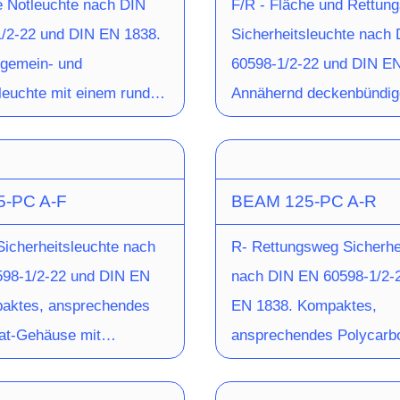
e Notleuchte nach DIN
F/R - Fläche und Rettun
besteht aus Stahlblech. 
/2-22 und DIN EN 1838.
Sicherheitsleuchte nach
schnelle, schraubenlose
lgemein- und
60598-1/2-22 und DIN EN
Die Leuchte ist für Wand
leuchte mit einem runden
Annähernd deckenbündig
Deckenmontage geeignet 
rper aus
Leuchtenkörper aus Alum
1.250lm bzw. 2.500lm un
hichtetem Aluminium-
Druckguss, pulverbeschic
Einzelbatterieleuchte 1.0
in weiss oder graphitgrau
weiss oder schwarz in qu
5-PC A-F
BEAM 125-PC A-R
opalen Leuchtenhaube aus
Ausführung für Deckenei
at. Die
Senkung der Wartungsko
Sicherheitsleuchte nach
R- Rettungsweg Sicherhe
rieleuchte kann auch mit
bei der Einzelbatterievari
98-1/2-22 und DIN EN
nach DIN EN 60598-1/2-
heizung zur Erweiterung
Akku über ein Click-Sys
aktes, ansprechendes
EN 1838. Kompaktes,
aturbereiches bis -20°C
werkzeuglos ausgetausch
at-Gehäuse mit
ansprechendes Polycarb
t werden. Im Set mit
Die Optik für Flächenaus
h geformter Optikmulde.
Gehäuse mit quadratisch
seinheit zur Montage im
ist vormontiert, die Optik 
oser Leuchten-
Optikmulde. Schraubenlo