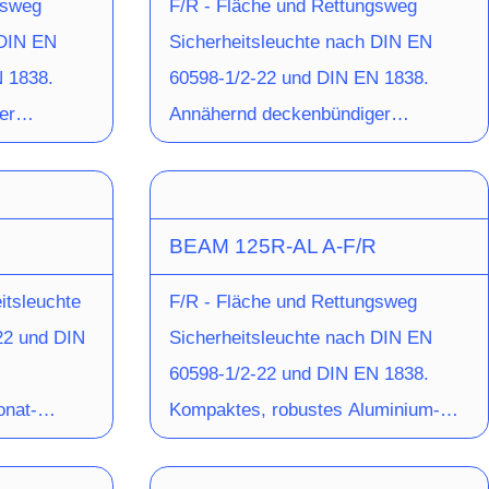
gsweg
F/R - Fläche und Rettungsweg
Sehr
 DIN EN
Sicherheitsleuchte nach DIN EN
 Montage.
 1838.
60598-1/2-22 und DIN EN 1838.
- und
er
Annähernd deckenbündiger
und leistet
inium-
Leuchtenkörper aus Aluminium-
d als
htet in
Druckguss, pulverbeschichtet in
00lm.
adratischer
weiss oder schwarz in runder
BEAM 125R-AL A-F/R
nbau. Zur
Ausführung für Deckeneinbau. Zur
sten kann
Senkung der Wartungskosten kann
itsleuchte
F/R - Fläche und Rettungsweg
ante der
bei der Einzelbatterievariante der
22 und DIN
Sicherheitsleuchte nach DIN EN
tem
Akku über ein Click-System
60598-1/2-22 und DIN EN 1838.
t werden.
werkzeuglos ausgetauscht werden.
onat-
Kompaktes, robustes Aluminium-
leuchtung
Die Optik für Flächenausleuchtung
 geformter
Druckguss-Gehäuse mit
für
ist vormontiert, die Optik für
ser
integriertem Kunststoff-Container