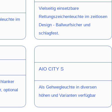
 einen
Vielseitig einsetzbare
chte
Rettungszeichenleuchte im zeitlosen
leuchte im
t die
Design - Ballwurfsicher und
tsfenster
schlagfest.
reis ist pro
r, eine
togramm-
AIO CITY S
lind
nthalten.
hlanker
Als Gehwegleuchte in diversen
 2x 3 Watt
, optional
höhen und Varianten verfügbar