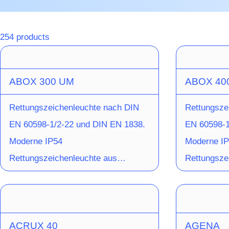
254 products
ABOX 300 UM
ABOX 40
Rettungszeichenleuchte nach DIN
Rettungsze
EN 60598-1/2-22 und DIN EN 1838.
EN 60598-1
Moderne IP54
Moderne I
Rettungszeichenleuchte aus
Rettungsze
eloxiertem Aluminium zur Wand-,
eloxiertem
Decken- und Auslegermontage. Bei
Decken- un
der Wandmontage erfolgt die
der Wandmo
ACRUX 40
AGENA
Installation über die Rückwand der
Installatio