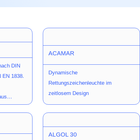
ACAMAR
nach DIN
Dynamische
N EN 1838.
Rettungszeichenleuchte im
zeitlosem Design
aus
r Wand-
e. Bei der
nstallation
ALGOL 30
uchte, bei