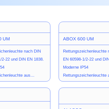
0 UM
ABOX 600 UM
ichenleuchte nach DIN
Rettungszeichenleuchte 
/2-22 und DIN EN 1838.
EN 60598-1/2-22 und DI
P54
Moderne IP54
ichenleuchte aus
Rettungszeichenleuchte 
 Aluminium zur Wand-,
eloxiertem Aluminium zu
d Auslegermontage. Bei
oder Deckenanbaumontag
ntage erfolgt die
Wandmontage erfolgt die I
n über die Rückwand der
über die Rückwand der Le