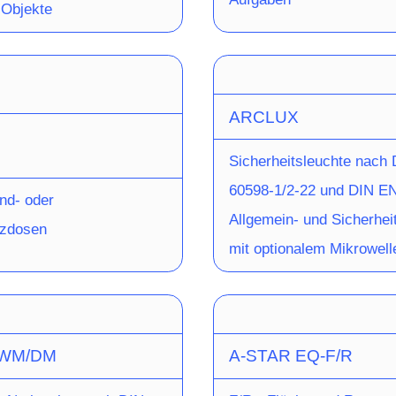
e Objekte
ARCLUX
Sicherheitsleuchte nach
60598-1/2-22 und DIN EN
nd- oder
Allgemein- und Sicherhei
tzdosen
mit optionalem Mikrowell
Bewegungssensor, geeign
überwachte Betriebsgerät
Schalteingang. Die Haube
 WM/DM
A-STAR EQ-F/R
und aus PMMA (thermopl
Kunststoff) gefertigt, das