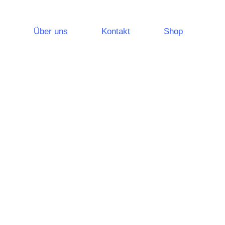
Über uns
Kontakt
Shop
leuchtungssysteme
Notlichtsysteme
Sicherheitsleuchten
Rettungszeichenleuchten
leistungen