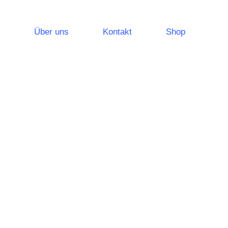
Über uns
Kontakt
Shop
leuchtungssysteme
Notlichtsysteme
Sicherheitsleuchten
Rettungszeichenleuchten
leistungen