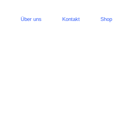
Über uns
Kontakt
Shop
leuchtungssysteme
Notlichtsysteme
Sicherheitsleuchten
Rettungszeichenleuchten
leistungen