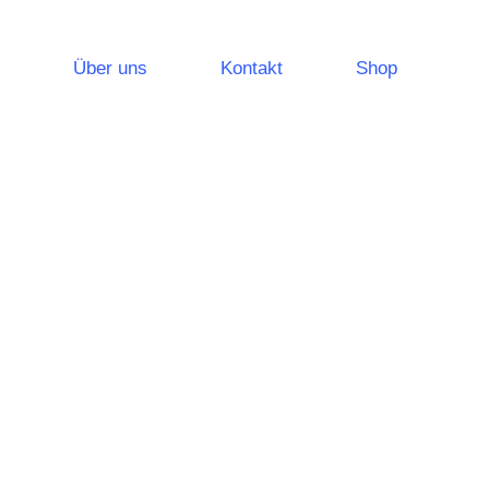
Über uns
Kontakt
Shop
leuchtungssysteme
Notlichtsysteme
Sicherheitsleuchten
Rettungszeichenleuchten
leistungen