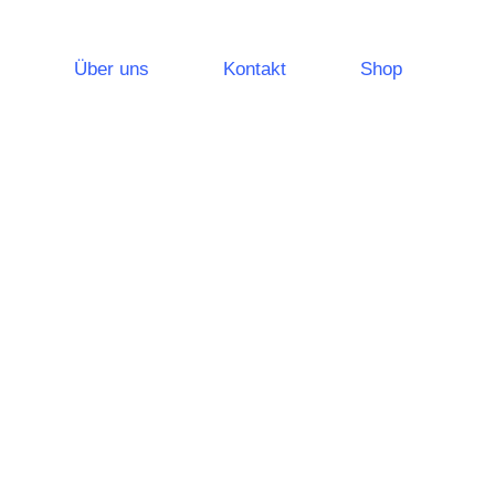
Über uns
Kontakt
Shop
leuchtungssysteme
Notlichtsysteme
Sicherheitsleuchten
Rettungszeichenleuchten
leistungen