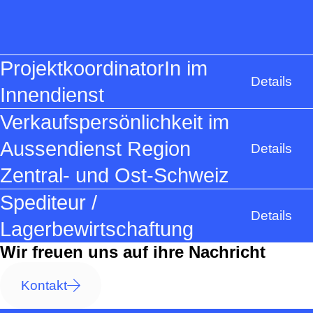
ProjektkoordinatorIn im
Details
Innendienst
Verkaufspersönlichkeit im
Aussendienst Region
Details
Zentral- und Ost-Schweiz
Spediteur /
Details
Lagerbewirtschaftung
Wir freuen uns auf ihre Nachricht
Kontakt