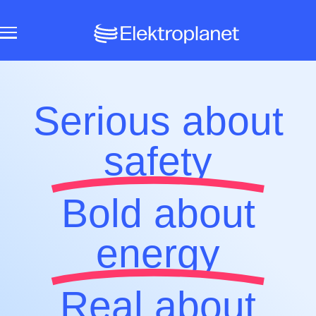
Serious about
safety
Bold about
energy
Real about