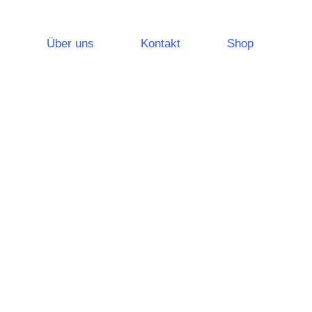
Über uns
Kontakt
Shop
leuchtungssysteme
Notlichtsysteme
Sicherheitsleuchten
Rettungszeichenleuchten
leistungen