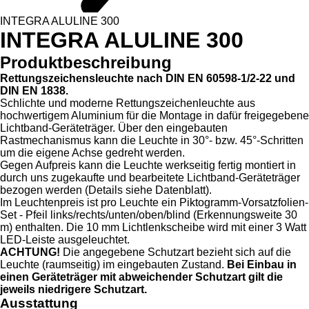
INTEGRA ALULINE 300
INTEGRA ALULINE 300
Produktbeschreibung
Rettungszeichensleuchte nach DIN EN 60598-1/2-22 und
DIN EN 1838.
Schlichte und moderne Rettungszeichenleuchte aus
hochwertigem Aluminium für die Montage in dafür freigegebene
Lichtband-Geräteträger. Über den eingebauten
Rastmechanismus kann die Leuchte in 30°- bzw. 45°-Schritten
um die eigene Achse gedreht werden.
Gegen Aufpreis kann die Leuchte werkseitig fertig montiert in
durch uns zugekaufte und bearbeitete Lichtband-Geräteträger
bezogen werden (Details siehe Datenblatt).
Im Leuchtenpreis ist pro Leuchte ein Piktogramm-Vorsatzfolien-
Set - Pfeil links/rechts/unten/oben/blind (Erkennungsweite 30
m) enthalten. Die 10 mm Lichtlenkscheibe wird mit einer 3 Watt
LED-Leiste ausgeleuchtet.
ACHTUNG!
Die angegebene Schutzart bezieht sich auf die
Leuchte (raumseitig) im eingebauten Zustand.
Bei Einbau in
einen Geräteträger mit abweichender Schutzart gilt die
jeweils niedrigere Schutzart.
Ausstattung