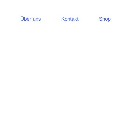
Über uns
Kontakt
Shop
leuchtungssysteme
Notlichtsysteme
Sicherheitsleuchten
Rettungszeichenleuchten
leistungen