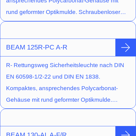
ansprechendes Polycarbonat-Gehäuse mit
Acryloptik. Die Optik für Flächenausleuchtung
rund geformter Optikmulde. Schraubenloser
ist vormontiert, die Optik für
Leuchten-Verschluss durch
Fluchtwegausleuchtung liegt bei.
Einrastmechanismus. Ausführung für
Deckenaufbaumontage mit einer
BEAM 125R-PC A-R
Hochleistungs-LED (Schaltungsart:
R- Rettungsweg Sicherheitsleuchte nach DIN
Bereitschaftsschaltung) und gegossener
EN 60598-1/2-22 und DIN EN 1838.
Acryloptik zur Flächenausleuchtung durch
Kompaktes, ansprechendes Polycarbonat-
kreisförmige Lichtlenkcharakteristik.
Gehäuse mit rund geformter Optikmulde.
Schraubenloser Leuchten-Verschluss durch
Einrastmechanismus. Ausführung für
Deckenaufbaumontage mit einer
BEAM 130-AL A-F/R