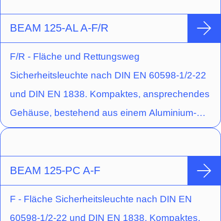
runder Ausführung für Deckeneinbau. Zur
Beton-Einbaugehäuse verbaut werden (siehe
Senkung der Wartungskosten kann bei der
BEAM 125-AL A-F/R
Datenblatt).
Einzelbatterievariante der Akku über ein Click-
F/R - Fläche und Rettungsweg
System werkzeuglos ausgetauscht werden.
Sicherheitsleuchte nach DIN EN 60598-1/2-22
Die Optik für Flächenausleuchtung ist
und DIN EN 1838. Kompaktes, ansprechendes
vormontiert, die Optik für
Gehäuse, bestehend aus einem Aluminium-
Fluchtwegausleuchtung liegt bei. Die Leuchte
Druckguss-Unterteil und einem Polycarbonat-
kann ausserdem zusammen mit einem HALOX
Oberteil mit quadratisch geformter Optikmulde.
Beton-Einbaugehäuse verbaut werden (siehe
Schraubenloser Leuchten-Verschluss durch
BEAM 125-PC A-F
Datenblatt).
Einrastmechanismus. Ausführung für
F - Fläche Sicherheitsleuchte nach DIN EN
Deckenaufbaumontage mit Hochleistungs-LED
60598-1/2-22 und DIN EN 1838. Kompaktes,