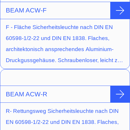
Deckenaufbaumontage mit gegossener
BEAM ACW-F
Acryloptik zur Fluchtwegausleuchtung durch
F - Fläche Sicherheitsleuchte nach DIN EN
rechteckige Lichtlenkcharakteristik.
60598-1/2-22 und DIN EN 1838. Flaches,
architektonisch ansprechendes Aluminium-
Druckgussgehäuse. Schraubenloser, leicht zu
handhabender Verschlussmechanismus.
Ausführung für Wandmontage mit gegossener
Acryloptik zur Ausleuchtung von Fluchtwegen
BEAM ACW-R
durch breitstrahlende Lichtlenkcharakteristik.
R- Rettungsweg Sicherheitsleuchte nach DIN
EN 60598-1/2-22 und DIN EN 1838. Flaches,