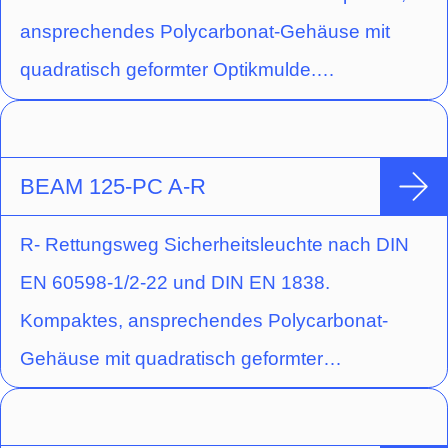
und gegossener Acryloptik. Die Optik für
ansprechendes Polycarbonat-Gehäuse mit
Flächenausleuchtung ist vormontiert, die Optik
quadratisch geformter Optikmulde.
für Fluchtwegausleuchtung liegt bei.
Schraubenloser Leuchten-Verschluss durch
Einrastmechanismus. Ausführung für
Deckenaufbaumontage mit Hochleistungs-LED
BEAM 125-PC A-R
(Schaltungsart: Bereitschaftsschaltung) und
R- Rettungsweg Sicherheitsleuchte nach DIN
gegossener Acryloptik zur
EN 60598-1/2-22 und DIN EN 1838.
Flächenausleuchtung durch kreisförmige
Kompaktes, ansprechendes Polycarbonat-
Lichtlenkcharakteristik.
Gehäuse mit quadratisch geformter
Optikmulde. Schraubenloser Leuchten-
Verschluss durch Einrastmechanismus.