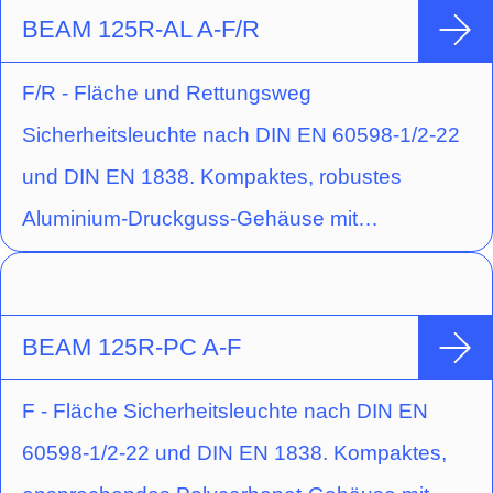
Ausführung für Deckenaufbaumontage mit
BEAM 125R-AL A-F/R
Hochleistungs-LED (Schaltungsart:
F/R - Fläche und Rettungsweg
Bereitschaftsschaltung) und gegossener
Sicherheitsleuchte nach DIN EN 60598-1/2-22
Acryloptik zur Fluchtwegausleuchtung durch
und DIN EN 1838. Kompaktes, robustes
rechteckige Lichtlenkcharakteristik.
Aluminium-Druckguss-Gehäuse mit
integriertem Kunststoff-Container zur Isolierung
der Anschlussleitung und mit rund geformter
Optikmulde. Schraubenloser Leuchten-
BEAM 125R-PC A-F
Verschluss durch Einrastmechanismus.
F - Fläche Sicherheitsleuchte nach DIN EN
Ausführung für Deckenaufbaumontage mit
60598-1/2-22 und DIN EN 1838. Kompaktes,
einer Hochleistungs-LED und gegossener