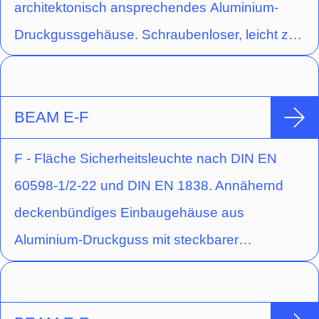
architektonisch ansprechendes Aluminium-
Druckgussgehäuse. Schraubenloser, leicht zu
handhabender Verschlussmechanismus.
Ausführung für Wandmontage mit gegossener
Acryloptik zur Ausleuchtung von Fluchtwegen
BEAM E-F
durch engstrahlende Lichtlenkcharakteristik.
F - Fläche Sicherheitsleuchte nach DIN EN
60598-1/2-22 und DIN EN 1838. Annähernd
deckenbündiges Einbaugehäuse aus
Aluminium-Druckguss mit steckbarer
Abdeckplatte zum einfachen Wechseln des
Leuchtmittels. Stufenlos verstellbarer