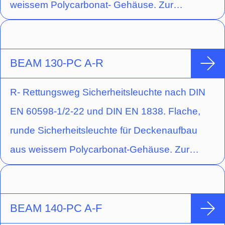
weissem Polycarbonat- Gehäuse. Zur
Senkung der Wartungskosten verfügt die
Leuchte über einen schraubenlosen
Leuchtenverschluss mit Einrastmechanismus.
BEAM 130-PC A-R
Weiterhin können alle Einbauten in der Leuchte
R- Rettungsweg Sicherheitsleuchte nach DIN
werkzeuglos getauscht werden. Die Leuchte ist
EN 60598-1/2-22 und DIN EN 1838. Flache,
mit einer 3 W Power LED (Schaltungsart:
runde Sicherheitsleuchte für Deckenaufbau
Bereitschaftsschaltung) und Optik für
aus weissem Polycarbonat-Gehäuse. Zur
Flächenausleuchtung ausgestattet.
Senkung der Wartungskosten verfügt die
Leuchte über einen schraubenlosen
Leuchtenverschluss mit Einrastmechanismus.
BEAM 140-PC A-F