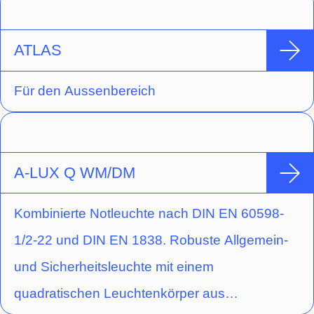
ist opal und aus PMMA (thermoplastischer
Kunststoff) gefertigt, das Unterteil besteht aus
ATLAS
Stahlblech. Sehr schnelle, schraubenlose
Für den Aussenbereich
Montage. Die Leuchte ist für Wand- und
Deckenmontage geeignet und leistet 1.250lm
bzw. 2.500lm und als Einzelbatterieleuchte
A-LUX Q WM/DM
1.000lm.
Kombinierte Notleuchte nach DIN EN 60598-
1/2-22 und DIN EN 1838. Robuste Allgemein-
und Sicherheitsleuchte mit einem
quadratischen Leuchtenkörper aus