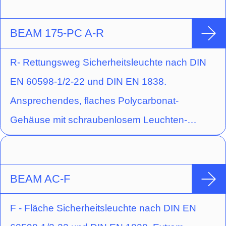
Ausführung für Deckenaufbaumontage mit
Hochleistungs-LED (Schaltungsart:
BEAM 175-PC A-R
Bereitschaftsschaltung) und gegossener
R- Rettungsweg Sicherheitsleuchte nach DIN
Acryloptik zur Flächenausleuchtung durch
EN 60598-1/2-22 und DIN EN 1838.
kreisförmige Lichtlenkcharakteristik.
Ansprechendes, flaches Polycarbonat-
Gehäuse mit schraubenlosem Leuchten-
Verschluss durch Einrastmechanismus.
Ausführung für Deckenaufbaumontage mit
Hochleistungs-LED (Schaltungsart:
BEAM AC-F
Bereitschaftsschaltung) und gegossener
F - Fläche Sicherheitsleuchte nach DIN EN
Acryloptik zur Fluchtwegausleuchtung durch