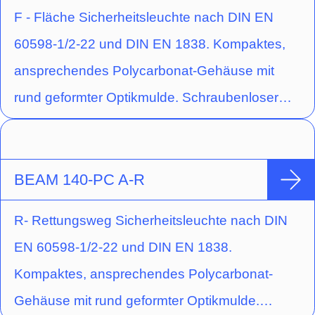
Weiterhin können alle Einbauten in der Leuchte
F - Fläche Sicherheitsleuchte nach DIN EN
werkzeuglos getauscht werden. Die Leuchte ist
60598-1/2-22 und DIN EN 1838. Kompaktes,
mit einer 3 W Power LED (Schaltungsart:
ansprechendes Polycarbonat-Gehäuse mit
Bereitschaftsschaltung) und Optik für
rund geformter Optikmulde. Schraubenloser
Fluchtwegausleuchtung ausgestattet.
Leuchten-Verschluss durch
Einrastmechanismus. Ausführung für
Deckenaufbaumontage mit einer
BEAM 140-PC A-R
Hochleistungs-LED (Schaltungsart:
R- Rettungsweg Sicherheitsleuchte nach DIN
Bereitschaftsschaltung) und gegossener
EN 60598-1/2-22 und DIN EN 1838.
Acryloptik zur Flächenausleuchtung durch
Kompaktes, ansprechendes Polycarbonat-
kreisförmige Lichtlenkcharakteristik oder
Gehäuse mit rund geformter Optikmulde.
Fluchtwegausleuchtung durch rechteckige