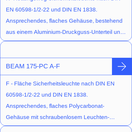
und gegossener Acryloptik zur
EN 60598-1/2-22 und DIN EN 1838.
Flächenausleuchtung durch kreisförmige
Ansprechendes, flaches Gehäuse, bestehend
Lichtlenkcharakteristik.
aus einem Aluminium-Druckguss-Unterteil und
einem Polycarbonat-Oberteil. Schraubenloser
Leuchten-Verschluss durch
Einrastmechanismus. Ausführung für
BEAM 175-PC A-F
Deckenaufbaumontage mit Hochleistungs-LED
F - Fläche Sicherheitsleuchte nach DIN EN
und gegossener Acryloptik zur
60598-1/2-22 und DIN EN 1838.
Fluchtwegausleuchtung durch rechteckige
Ansprechendes, flaches Polycarbonat-
Lichtlenkcharakteristik.
Gehäuse mit schraubenlosem Leuchten-
Verschluss durch Einrastmechanismus.