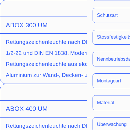
Schutzart
ABOX 300 UM
Stossfestigkei
Rettungszeichenleuchte nach DIN EN 60598-
1/2-22 und DIN EN 1838. Moderne IP54
Nennbetriebsd
Rettungszeichenleuchte aus eloxiertem
Aluminium zur Wand-, Decken- und
Montageart
Auslegermontage. Bei der Wandmontage
erfolgt die Installation über die Rückwand der
Material
Leuchte, bei der Decken- und
ABOX 400 UM
Auslegermontage über einen Adapter, welcher
Überwachung
Rettungszeichenleuchte nach DIN EN 60598-