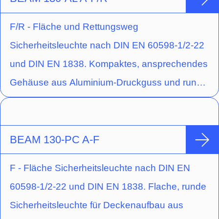
Hochleistungs-LED (Schaltungsart:
F/R - Fläche und Rettungsweg
Bereitschaftsschaltung) und gegossener
Sicherheitsleuchte nach DIN EN 60598-1/2-22
Acryloptik zur Fluchtwegausleuchtung durch
und DIN EN 1838. Kompaktes, ansprechendes
rechteckige Lichtlenkcharakteristik.
Gehäuse aus Aluminium-Druckguss und rund
geformter Optikmulde. Schraubenloser
Leuchten-Verschluss durch
Einrastmechanismus. Ausführung für
BEAM 130-PC A-F
Deckenaufbaumontage mit Hochleistungs-LED
F - Fläche Sicherheitsleuchte nach DIN EN
und gegossener Acryloptik. Die Optik für
60598-1/2-22 und DIN EN 1838. Flache, runde
Flächenausleuchtung ist vormontiert, die Optik
Sicherheitsleuchte für Deckenaufbau aus
für Fluchtwegausleuchtung liegt bei.