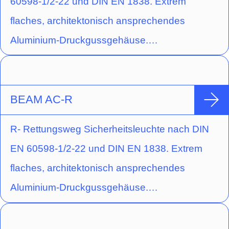
60598-1/2-22 und DIN EN 1838. Extrem
rechteckige Lichtlenkcharakteristik.
flaches, architektonisch ansprechendes
Aluminium-Druckgussgehäuse.
Schraubenloser, leicht zu handhabender
Verschlussmechanismus. Ausführung für
Deckenaufbaumontage mit gegossener
BEAM AC-R
Acryloptik zur Flächenausleuchtung durch
R- Rettungsweg Sicherheitsleuchte nach DIN
kreisförmige Lichtlenkcharakteristik.
EN 60598-1/2-22 und DIN EN 1838. Extrem
flaches, architektonisch ansprechendes
Aluminium-Druckgussgehäuse.
Schraubenloser, leicht zu handhabender
Verschlussmechanismus. Ausführung für