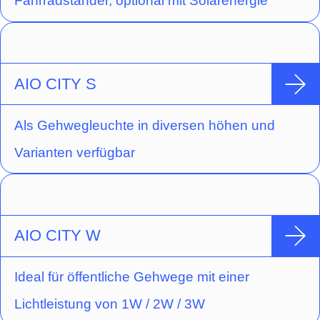
Fahrradständer, optional mit Solarenergie
Leuchte ein Piktogramm-Vorsatzfolien-Set -
Pfeil links/rechts/unten/oben/blind
(Erkennungsweite 17 m) enthalten.
AIO CITY S
Als Gehwegleuchte in diversen höhen und
Varianten verfügbar
AIO CITY W
Ideal für öffentliche Gehwege mit einer
Lichtleistung von 1W / 2W / 3W